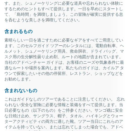
す。また、シュノーケリングに必要な道具や忘れられない体験に
するためのヒントもすべて提供します。一日を早めにスタートし
て、「島時間」を満喫しましょう。この冒険が確実に提供する息
を呑むような美しさを満喫してください。
含まれるもの
素晴らしい一日を過ごすために必要なギアをすべてご用意してい
ます。このセルフガイド ツアーのレンタルには、電動自転車、ヘ
ルメット、シュノーケリング用具、救命胴衣、ドライ バッグ、マ
スク用の生分解性曇り止め剤、ルートの地図が含まれています。
当社のアドベンチャー ガイドは、お客様のニーズや気象条件に最
適なルートや場所を案内します。私たちのガイドは、カイルア タ
ウンで探索したいその他の停留所、レストラン、ショップなどを
お勧めします。
含まれないもの
これはガイドなしのツアーであることに注意してください。 忘れ
られない安全な冒険に必要な情報と装備をすべて提供します。
当
日必要なもの（以下のもの）をご持参ください。サンゴ礁に安全
な日焼け止め、サングラス、帽子、タオル、ハイキングとウォー
ターアクティビティの両方に適した靴。ツアー当日にこれらのア
イテムを持っていない、または忘れてしまった場合でも、アドベ