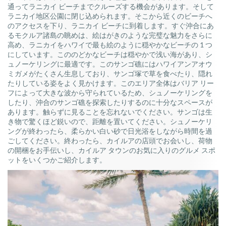
通ってラニカイ ビーチまでクルーズする機会があります。
そして
ラニカイ地区公園に閉じ込められます。そこから近くのビーチへ
のアクセスを下り、ラニカイ ビーチに到着します。すぐ沖合にあ
るモクルア諸島の眺めは、絵はがきのような完璧な魅力をさらに
高め、ラニカイをハワイで最も絵のように穏やかなビーチの 1 つ
にしています。こののどかなビーチは穏やかで浅い海があり、シ
ュノーケリングに最適です。このサンゴ礁にはハワイアンアオウ
ミガメがたくさん生息しており、サンゴ塚で草を食べたり、隠れ
たりしている姿をよく見かけます。このエリア全体はバリア リー
フによって大きな波から守られているため、シュノーケリングを
したり、沖合のサンゴ礁を探索したりするのに十分なスペースが
あります。触らずに見ることを忘れないでください。サンゴは生
き物で驚くほど鋭いので、距離を置いてください。シュノーケリ
ングが終わったら、柔らかい白い砂で日光浴をしながら時間を過
ごしてください。
終わったら、カイルアの店頭でお会いし、荷物
の開梱をお手伝いし、カイルア タウンのお気に入りのグルメ スポ
ットをいくつかご紹介します。