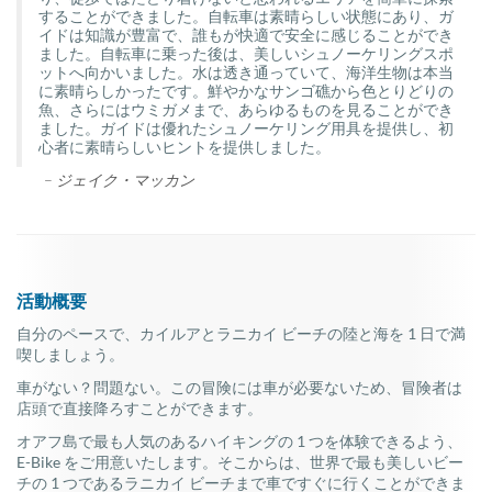
することができました。自転車は素晴らしい状態にあり、ガ
イドは知識が豊富で、誰もが快適で安全に感じることができ
ました。自転車に乗った後は、美しいシュノーケリングスポ
ットへ向かいました。水は透き通っていて、海洋生物は本当
に素晴らしかったです。鮮やかなサンゴ礁から色とりどりの
魚、さらにはウミガメまで、あらゆるものを見ることができ
ました。ガイドは優れたシュノーケリング用具を提供し、初
心者に素晴らしいヒントを提供しました。
–
ジェイク・マッカン
活動概要
自分のペースで、カイルアとラニカイ ビーチの陸と海を 1 日で満
喫しましょう。
車がない？問題ない。この冒険には車が必要ないため、冒険者は
店頭で直接降ろすことができます。
オアフ島で最も人気のあるハイキングの 1 つを体験できるよう、
E-Bike をご用意いたします。そこからは、世界で最も美しいビー
チの 1 つであるラニカイ ビーチまで車ですぐに行くことができま