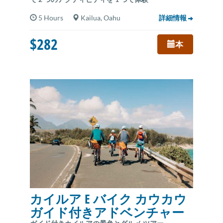
5 Hours
Kailua, Oahu
詳細情報
$282
本
カイルア E バイク カウカウ
ガイド付きアドベンチャー