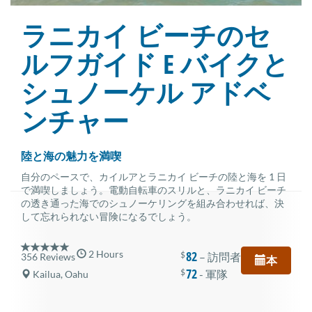
ラニカイ ビーチのセ
ルフガイド E バイクと
シュノーケル アドベ
ンチャー
陸と海の魅力を満喫
自分のペースで、カイルアとラニカイ ビーチの陸と海を 1 日
で満喫しましょう。電動自転車のスリルと、ラニカイ ビーチ
の透き通った海でのシュノーケリングを組み合わせれば、決
して忘れられない冒険になるでしょう。
2 Hours
82
$
– 訪問者
356 Reviews
本
72
$
- 軍隊
Kailua, Oahu