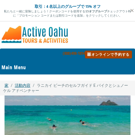
コ
取引：
4 名以上のグループで 15% オフ
ン
私たちと一緒に冒険しましょう！クーポンコードを使用する
15オフグループ
チェックアウト時
テ
に「プロモーション コードまたは割引コードを追加」をクリックしてください。
ン
ツ
に
ス
キ
ッ
(808)498-1894
プ
オンラインで予約する
Main Menu
家
/
活動内容
/
ラニカイ ビーチのセルフガイド E バイクとシュノー
ケル アドベンチャー