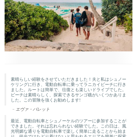
素晴らしい経験をさせていただきました！夫と私はシュノー
ケリングに行き、電動自転車に乗ってラニカイビーチに行き
ました。ルートは簡単で、往復とも楽しいドライブでした。
ビーチは素晴らしく、探索できるサンゴ礁がいくつかありま
した。この冒険を強くお勧めします!
–
エヴァ・バレット
最近、電動自転車とシュノーケルのツアーに参加することが
できました。それは忘れられない経験でした。この日は、風
光明媚な通りを電動自転車で楽しく簡単に走ることから始ま
り、徒歩ではたどり着けないと思われるエリアを簡単に探索