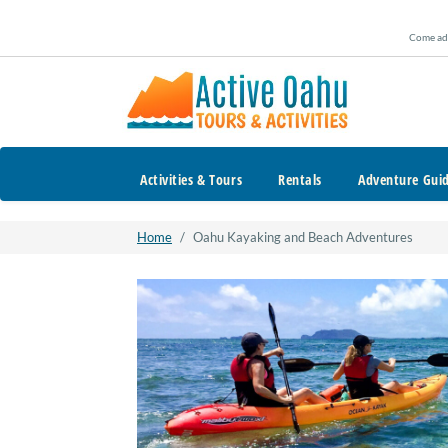
Skip
to
Come adv
content
Activities & Tours
Rentals
Adventure Gui
Home
/
Oahu Kayaking and Beach Adventures