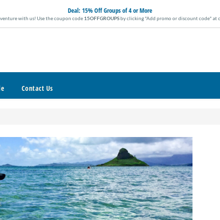
Deal:
15% Off Groups of 4 or More
enture with us! Use the coupon code
15OFFGROUPS
by clicking "Add promo or discount code" at 
de
Contact Us